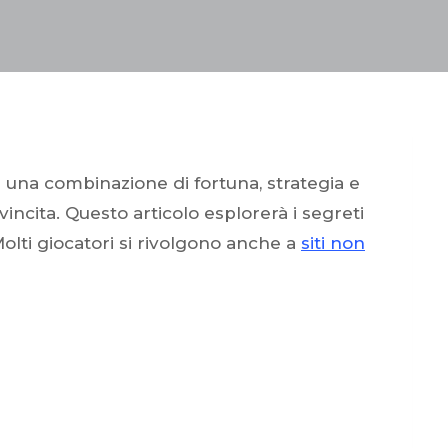
n una combinazione di fortuna, strategia e
incita. Questo articolo esplorerà i segreti
olti giocatori si rivolgono anche a
siti non