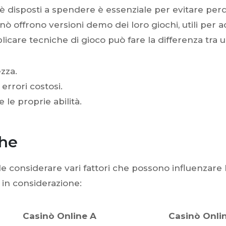
è disposti a spendere è essenziale per evitare perd
nò offrono versioni demo dei loro giochi, utili per ac
icare tecniche di gioco può fare la differenza tra 
ezza.
rrori costosi.
 le proprie abilità.
che
e considerare vari fattori che possono influenzare
 in considerazione:
Casinò Online A
Casinò Onli