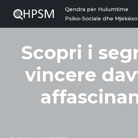
Qendra për Hulumtime
Psiko-Sociale dhe Mjekëso
Scopri i seg
vincere dav
affascinan