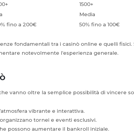
00+
1500+
a
Media
0% fino a 200€
50% fino a 100€
enze fondamentali tra i casinò online e quelli fisici
umentare notevolmente l’esperienza generale.
nò
he vanno oltre la semplice possibilità di vincere sold
’atmosfera vibrante e interattiva.
 organizzano tornei e eventi esclusivi.
he possono aumentare il bankroll iniziale.