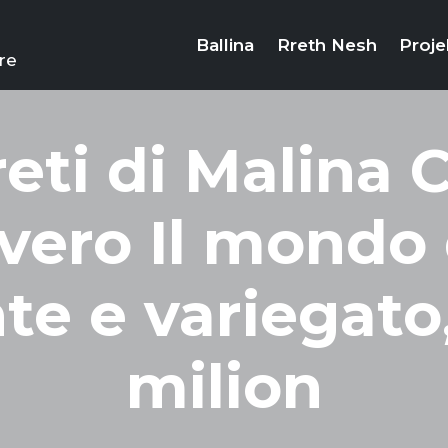
Ballina
Rreth Nesh
Proje
re
reti di Malina
vero Il mondo 
te e variegato
milion