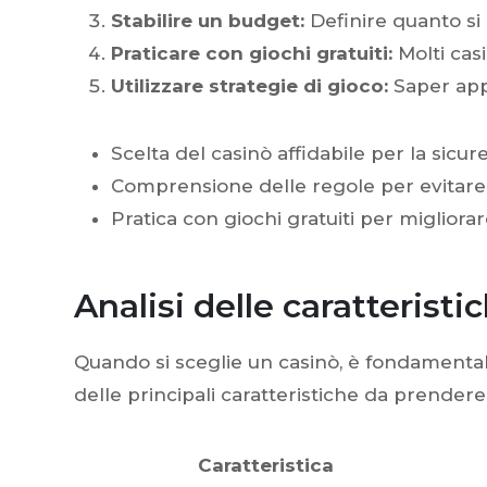
Stabilire un budget:
Definire quanto si 
Praticare con giochi gratuiti:
Molti casi
Utilizzare strategie di gioco:
Saper appl
Scelta del casinò affidabile per la sicur
Comprensione delle regole per evitare e
Pratica con giochi gratuiti per migliorare
Analisi delle caratteristi
Quando si sceglie un casinò, è fondamental
delle principali caratteristiche da prendere
Caratteristica