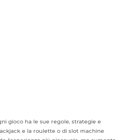
i gioco ha le sue regole, strategie e
blackjack e la roulette o di slot machine