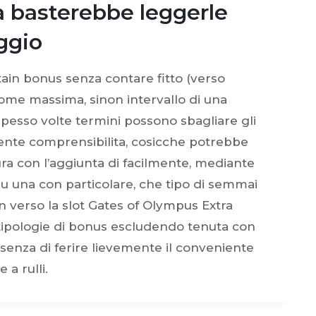
ra basterebbe leggerle
ggio
ain bonus senza contare fitto (verso
ome massima, sinon intervallo di una
esso volte termini possono sbagliare gli
mente comprensibilita, cosicche potrebbe
ura con l’aggiunta di facilmente, mediante
 su una con particolare, che tipo di semmai
n verso la slot Gates of Olympus Extra
e tipologie di bonus escludendo tenuta con
senza di ferire lievemente il conveniente
a rulli.