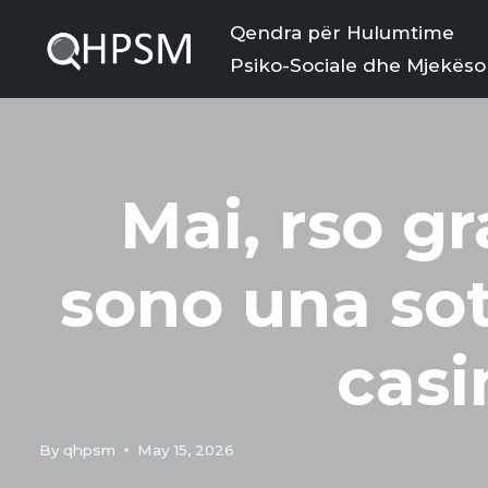
Qendra për Hulumtime
Psiko-Sociale dhe Mjekëso
Mai, rso gr
sono una so
casi
By
qhpsm
May 15, 2026