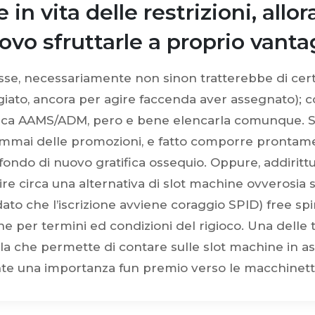
in vita delle restrizioni, allo
ovo sfruttarle a proprio vanta
se, necessariamente non sinon tratterebbe di cert
ato, ancora per agire faccenda aver assegnato); c
isca AAMS/ADM, pero e bene elencarla comunque. Sp
 semmai delle promozioni, e fatto comporre pronta
 fondo di nuovo gratifica ossequio. Oppure, addiritt
tire circa una alternativa di slot machine ovverosia
to che l’iscrizione avviene coraggio SPID) free spi
ne per termini ed condizioni del rigioco. Una dell
la che permette di contare sulle slot machine in as
ante una importanza fun premio verso le macchinette 