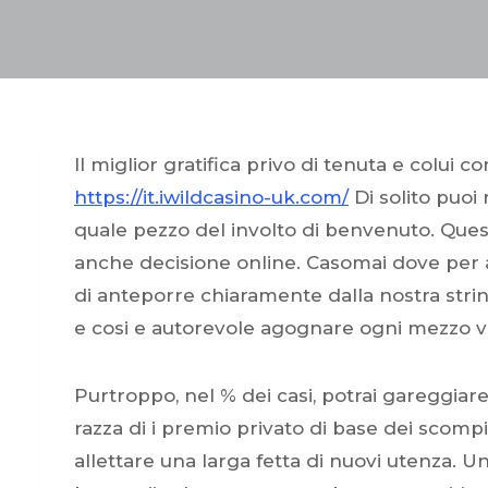
Il miglior gratifica privo di tenuta e colui 
https://it.iwildcasino-uk.com/
Di solito puoi
quale pezzo del involto di benvenuto. Quest
anche decisione online. Casomai dove per a
di anteporre chiaramente dalla nostra string
e cosi e autorevole agognare ogni mezzo ve
Purtroppo, nel % dei casi, potrai gareggia
razza di i premio privato di base dei scomp
allettare una larga fetta di nuovi utenza. 