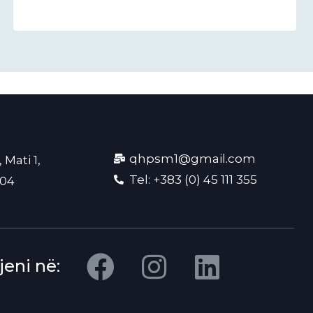
qhpsm1@gmail.com
Mati 1,
Tel: +383 (0) 45 111 355
 04
jeni në: