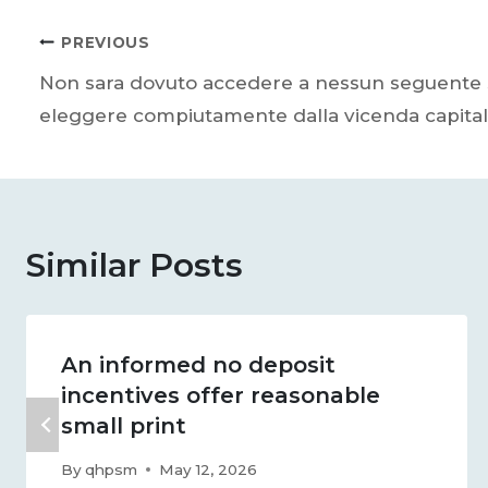
PREVIOUS
Non sara dovuto accedere a nessun seguente s
eleggere compiutamente dalla vicenda capita
Similar Posts
An informed no deposit
incentives offer reasonable
small print
By
qhpsm
May 12, 2026