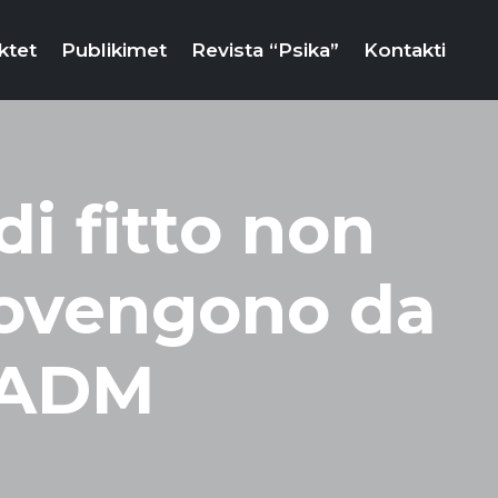
ktet
Publikimet
Revista “Psika”
Kontakti
di fitto non
rovengono da
a ADM