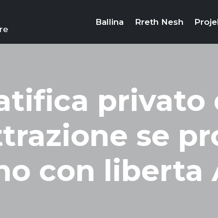
Ballina
Rreth Nesh
Proje
re
atifica privato 
ttrazione se p
no con libert