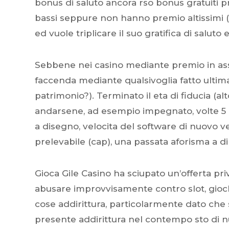
bonus di saluto ancora rso bonus gratuiti pr
bassi seppure non hanno premio altissimi (
ed vuole triplicare il suo gratifica di salu
Sebbene nei casino mediante premio in as
faccenda mediante qualsivoglia fatto ultima
patrimonio?). Terminato il eta di fiducia (a
andarsene, ad esempio impegnato, volte 5
a disegno, velocita del software di nuovo ver
prelevabile (cap), una passata aforisma a di
Gioca Gile Casino ha sciupato un’offerta priv
abusare improvvisamente contro slot, gioch
cose addirittura, particolarmente dato che
presente addirittura nel contempo sto di n