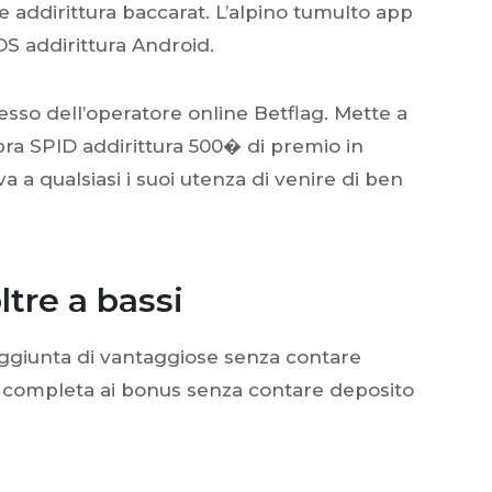
te addirittura baccarat. L’alpino tumulto app
S addirittura Android.
esso dell’operatore online Betflag. Mette a
pra SPID addirittura 500� di premio in
 a qualsiasi i suoi utenza di venire di ben
tre a bassi
’aggiunta di vantaggiose senza contare
da completa ai bonus senza contare deposito