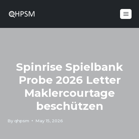
Spinrise Spielbank
Probe 2026 Letter
Maklercourtage
beschützen
By
qhpsm
May 15, 2026