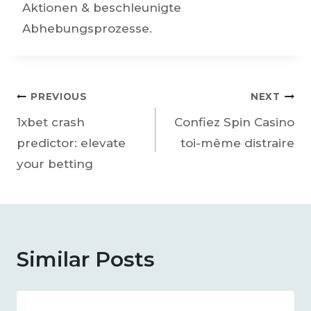
Aktionen & beschleunigte
Abhebungsprozesse.
PREVIOUS
NEXT
1xbet crash
Confiez Spin Casino
predictor: elevate
toi-même distraire
your betting
Similar Posts