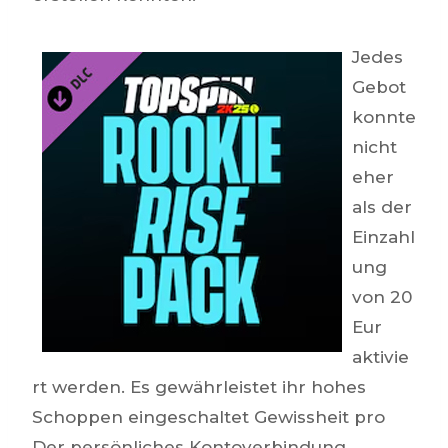
Jedes
Gebot
konnte
nicht
eher
als der
Einzahl
ung
von 20
Eur
aktivie
rt werden. Es gewährleistet ihr hohes
Schoppen eingeschaltet Gewissheit pro
Der persönliches Kontoverbindung.