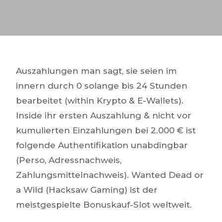
Auszahlungen man sagt, sie seien im
innern durch 0 solange bis 24 Stunden
bearbeitet (within Krypto & E-Wallets).
Inside ihr ersten Auszahlung & nicht vor
kumulierten Einzahlungen bei 2.000 € ist
folgende Authentifikation unabdingbar
(Perso, Adressnachweis,
Zahlungsmittelnachweis). Wanted Dead or
a Wild (Hacksaw Gaming) ist der
meistgespielte Bonuskauf-Slot weltweit.