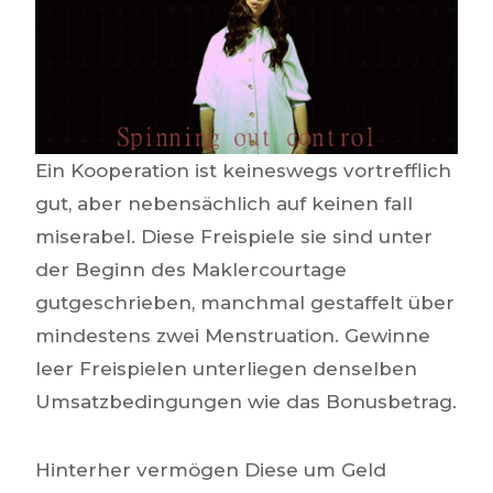
Ein Kooperation ist keineswegs vortrefflich
gut, aber nebensächlich auf keinen fall
miserabel. Diese Freispiele sie sind unter
der Beginn des Maklercourtage
gutgeschrieben, manchmal gestaffelt über
mindestens zwei Menstruation. Gewinne
leer Freispielen unterliegen denselben
Umsatzbedingungen wie das Bonusbetrag.
Hinterher vermögen Diese um Geld