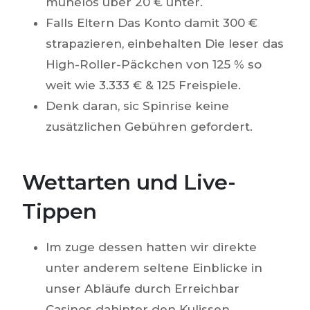
mühelos über 20 € unter.
Falls Eltern Das Konto damit 300 €
strapazieren, einbehalten Die leser das
High-Roller-Päckchen von 125 % so
weit wie 3.333 € & 125 Freispiele.
Denk daran, sic Spinrise keine
zusätzlichen Gebühren gefordert.
Wettarten und Live-
Tippen
Im zuge dessen hatten wir direkte
unter anderem seltene Einblicke in
unser Abläufe durch Erreichbar
Casinos dahinter den Kulissen