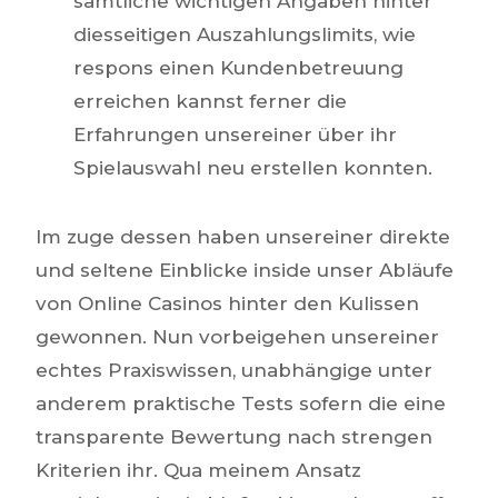
sämtliche wichtigen Angaben hinter
diesseitigen Auszahlungslimits, wie
respons einen Kundenbetreuung
erreichen kannst ferner die
Erfahrungen unsereiner über ihr
Spielauswahl neu erstellen konnten.
Im zuge dessen haben unsereiner direkte
und seltene Einblicke inside unser Abläufe
von Online Casinos hinter den Kulissen
gewonnen. Nun vorbeigehen unsereiner
echtes Praxiswissen, unabhängige unter
anderem praktische Tests sofern die eine
transparente Bewertung nach strengen
Kriterien ihr. Qua meinem Ansatz