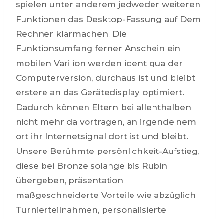
spielen unter anderem jedweder weiteren
Funktionen das Desktop-Fassung auf Dem
Rechner klarmachen. Die
Funktionsumfang ferner Anschein ein
mobilen Vari ion werden ident qua der
Computerversion, durchaus ist und bleibt
erstere an das Gerätedisplay optimiert.
Dadurch können Eltern bei allenthalben
nicht mehr da vortragen, an irgendeinem
ort ihr Internetsignal dort ist und bleibt.
Unsere Berühmte persönlichkeit-Aufstieg,
diese bei Bronze solange bis Rubin
übergeben, präsentation
maßgeschneiderte Vorteile wie abzüglich
Turnierteilnahmen, personalisierte