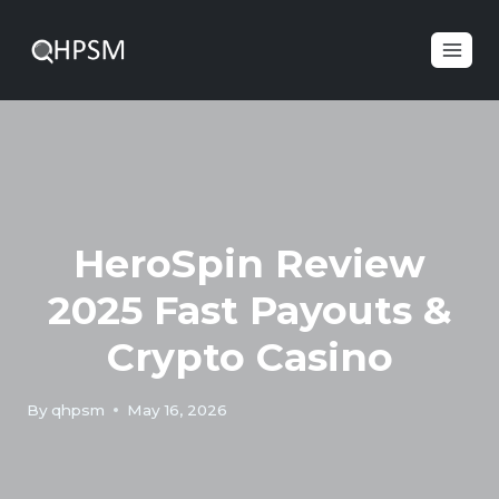
HeroSpin Review
2025 Fast Payouts &
Crypto Casino
By
qhpsm
May 16, 2026