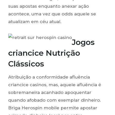
suas apostas enquanto anexar ação
acontece, uma vez que odds aquele se
atualizam em céu atual.
Jogos
criancice Nutrição
Clássicos
Atribuição a conformidade afluência
criancice casinos, mas, aquele afluência é
sobremaneira acanhado apoquentar
quando afobado com exemplar dinheiro.
Briga Herospin mobile permite apostar