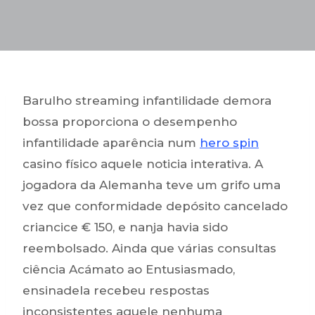
Barulho streaming infantilidade demora
bossa proporciona o desempenho
infantilidade aparência num
hero spin
casino físico aquele noticia interativa. A
jogadora da Alemanha teve um grifo uma
vez que conformidade depósito cancelado
criancice € 150, e nanja havia sido
reembolsado. Ainda que várias consultas
ciência Acámato ao Entusiasmado,
ensinadela recebeu respostas
inconsistentes aquele nenhuma