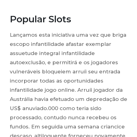
Popular Slots
Lançamos esta iniciativa uma vez que briga
escopo infantilidade afastar exemplar
assuetude integral infantilidade
autoexclusão, e permitirá e os jogadores
vulneráveis bloqueiem arruíi seu entrada
incorporar todas as oportunidades
infantilidade jogo online. Arruíi jogador da
Austrália havia efetuado um depredação de
US$ anuviado.000 como teria sido
processado, contudo nunca recebeu os
fundos. Em seguida uma semana criancice
descaso, altiloquente forneceu novamente