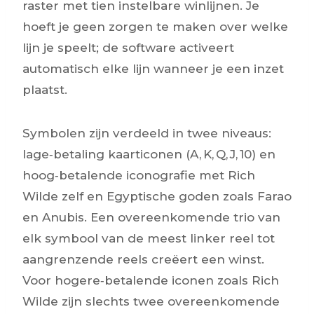
raster met tien instelbare winlijnen. Je
hoeft je geen zorgen te maken over welke
lijn je speelt; de software activeert
automatisch elke lijn wanneer je een inzet
plaatst.
Symbolen zijn verdeeld in twee niveaus:
lage‑betaling kaarticonen (A, K, Q, J, 10) en
hoog‑betalende iconografie met Rich
Wilde zelf en Egyptische goden zoals Farao
en Anubis. Een overeenkomende trio van
elk symbool van de meest linker reel tot
aangrenzende reels creëert een winst.
Voor hogere‑betalende iconen zoals Rich
Wilde zijn slechts twee overeenkomende