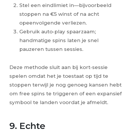
Stel een eindlimiet in—bijvoorbeeld
stoppen na €5 winst of na acht
opeenvolgende verliezen.
Gebruik auto‑play spaarzaam;
handmatige spins laten je snel
pauzeren tussen sessies.
Deze methode sluit aan bij kort‑sessie
spelen omdat het je toestaat op tijd te
stoppen terwijl je nog genoeg kansen hebt
om free spins te triggeren of een expansief
symbool te landen voordat je afmeldt.
9. Echte