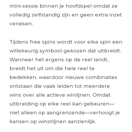
mini‑sessie binnen je hoofdspel omdat ze
volledig zelfstandig zijn en geen extra inzet
vereisen.
Tijdens free spins wordt voor elke spin een
willekeurig symbool gekozen dat uitbreidt.
Wanneer het ergens op de reel landt,
breidt het uit om die hele reel te
bedekken, waardoor nieuwe combinaties
ontstaan die vaak leiden tot meerdere
wins over alle actieve winlijnen. Omdat
uitbreiding op elke reel kan gebeuren—
niet alleen op aangrenzende—verhoogt je
kansen op winstlijnen aanzienlijk.