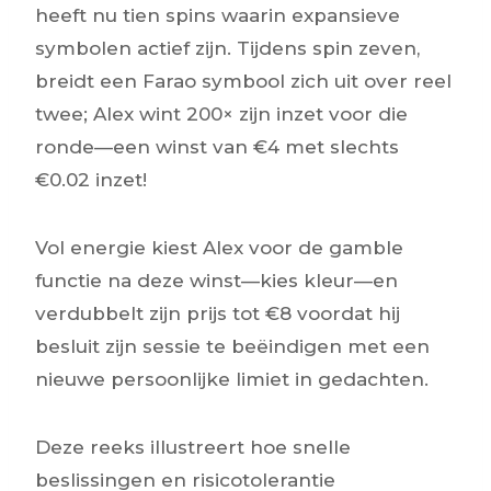
heeft nu tien spins waarin expansieve
symbolen actief zijn. Tijdens spin zeven,
breidt een Farao symbool zich uit over reel
twee; Alex wint 200× zijn inzet voor die
ronde—een winst van €4 met slechts
€0.02 inzet!
Vol energie kiest Alex voor de gamble
functie na deze winst—kies kleur—en
verdubbelt zijn prijs tot €8 voordat hij
besluit zijn sessie te beëindigen met een
nieuwe persoonlijke limiet in gedachten.
Deze reeks illustreert hoe snelle
beslissingen en risicotolerantie