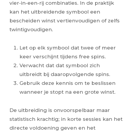
vier‑in‑een‑rij combinaties. In de praktijk
kan het uitbreidende symbool een
bescheiden winst vertienvoudigen of zelfs
twintigvoudigen.
Let op elk symbool dat twee of meer
keer verschijnt tijdens free spins.
Verwacht dat dat symbool zich
uitbreidt bij daaropvolgende spins.
Gebruik deze kennis om te beslissen
wanneer je stopt na een grote winst.
De uitbreiding is onvoorspelbaar maar
statistisch krachtig; in korte sessies kan het
directe voldoening geven en het