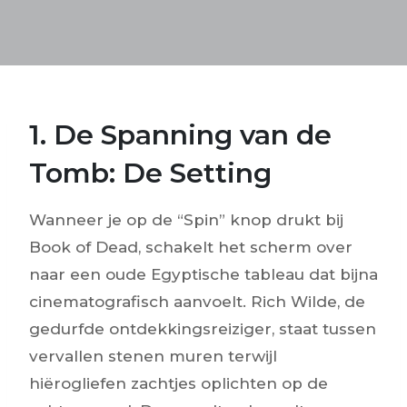
1. De Spanning van de
Tomb: De Setting
Wanneer je op de “Spin” knop drukt bij
Book of Dead, schakelt het scherm over
naar een oude Egyptische tableau dat bijna
cinematografisch aanvoelt. Rich Wilde, de
gedurfde ontdekkingsreiziger, staat tussen
vervallen stenen muren terwijl
hiërogliefen zachtjes oplichten op de