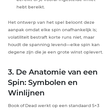
hebt bereikt.
Het ontwerp van het spel beloont deze
aanpak omdat elke spin onafhankelijk is;
volatiliteit bestraft korte runs niet, maar
houdt de spanning levend—elke spin kan
degene zijn die je een grote winst oplevert.
3. De Anatomie van een
Spin: Symbolen en
Winlijnen
Book of Dead werkt op een standaard 5×3