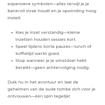
expansieve symbolen—alles terwijl je je
bankroll strak houdt en je opwinding hoog
instelt.
Kies je inzet verstandig—kleine
inzetten houden sessies kort.
Speel tijdens korte pauzes—lunch of
koffietijd werkt goed.
Stop wanneer je je winstdoel hebt
bereikt—geen achtervolging nodig.
Duik nu in het avontuur en laat de
geheimen van de oude tombe zich voor je
ontvouwen—één spin tegelijk!