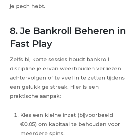
je pech hebt.
8. Je Bankroll Beheren in
Fast Play
Zelfs bij korte sessies houdt bankroll
discipline je ervan weerhouden verliezen
achtervolgen of te veel in te zetten tijdens
een gelukkige streak. Hier is een
praktische aanpak:
Kies een kleine inzet (bijvoorbeeld
€0.05) om kapitaal te behouden voor
meerdere spins.