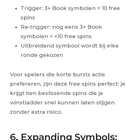
Trigger: 3+ Book symbolen = 10 free
spins
Re‑trigger: nog eens 3+ Book
symbolen = +10 free spins
Uitbreidend symbool wordt bij elke
ronde gekozen
Voor spelers die korte bursts actie
prefereren, zijn deze free spins perfect: je
krijgt tien beslissende spins die je
winstladder snel kunnen laten stijgen
zonder extra risico.
6. Expanding Symbols: