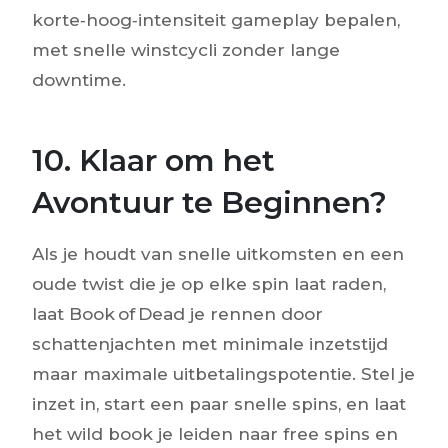
korte‑hoog‑intensiteit gameplay bepalen,
met snelle winstcycli zonder lange
downtime.
10. Klaar om het
Avontuur te Beginnen?
Als je houdt van snelle uitkomsten en een
oude twist die je op elke spin laat raden,
laat Book of Dead je rennen door
schattenjachten met minimale inzetstijd
maar maximale uitbetalingspotentie. Stel je
inzet in, start een paar snelle spins, en laat
het wild book je leiden naar free spins en