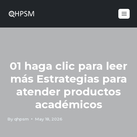
01 haga clic para leer
más Estrategias para
atender productos
académicos
By
qhpsm
May 18, 2026