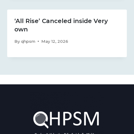
‘All Rise’ Canceled inside Very
own
By
qhpsm
May 12, 2026