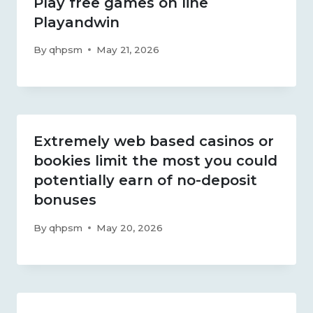
Play free games on line
Playandwin
By
qhpsm
May 21, 2026
Extremely web based casinos or
bookies limit the most you could
potentially earn of no-deposit
bonuses
By
qhpsm
May 20, 2026