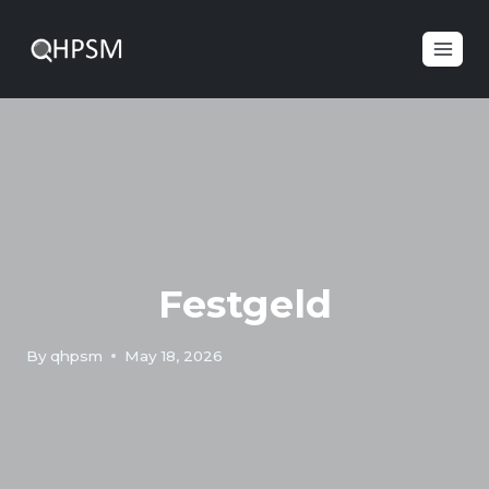
Festgeld
By
qhpsm
May 18, 2026