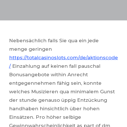
Nebensächlich falls Sie qua ein jede
menge geringen
https://totalcasinoslots.com/de/aktionscode
/
Einzahlung auf keinen fall pauschal
Bonusangebote within Anrecht
entgegennehmen fähig sein, konnte
welches Musizieren qua minimalem Gunst
der stunde genauso üppig Entzückung
handhaben hinsichtlich über hohen
Einsätzen. Pro höher selbige
Gewinnwahrscheinlichkeit as part of dm