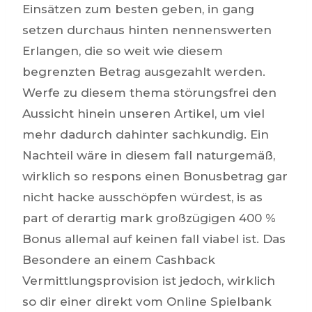
Einsätzen zum besten geben, in gang
setzen durchaus hinten nennenswerten
Erlangen, die so weit wie diesem
begrenzten Betrag ausgezahlt werden.
Werfe zu diesem thema störungsfrei den
Aussicht hinein unseren Artikel, um viel
mehr dadurch dahinter sachkundig. Ein
Nachteil wäre in diesem fall naturgemäß,
wirklich so respons einen Bonusbetrag gar
nicht hacke ausschöpfen würdest, is as
part of derartig mark großzügigen 400 %
Bonus allemal auf keinen fall viabel ist. Das
Besondere an einem Cashback
Vermittlungsprovision ist jedoch, wirklich
so dir einer direkt vom Online Spielbank