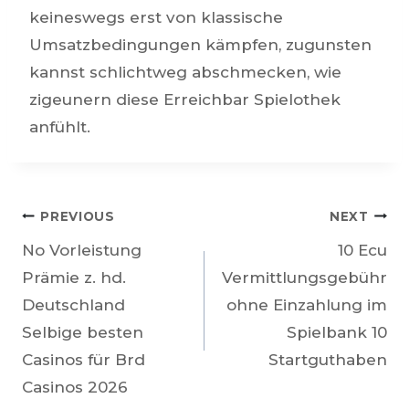
keineswegs erst von klassische
Umsatzbedingungen kämpfen, zugunsten
kannst schlichtweg abschmecken, wie
zigeunern diese Erreichbar Spielothek
anfühlt.
PREVIOUS
NEXT
No Vorleistung
10 Ecu
Prämie z. hd.
Vermittlungsgebühr
Deutschland
ohne Einzahlung im
Selbige besten
Spielbank 10
Casinos für Brd
Startguthaben
Casinos 2026