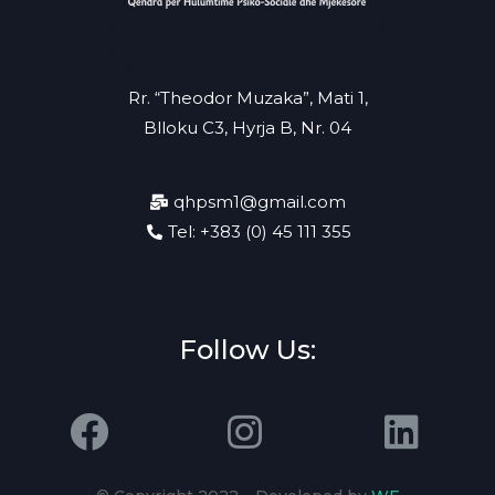
Rr. “Theodor Muzaka”, Mati 1,
Blloku C3, Hyrja B, Nr. 04
qhpsm1@gmail.com
Tel: +383 (0) 45 111 355
Follow Us: