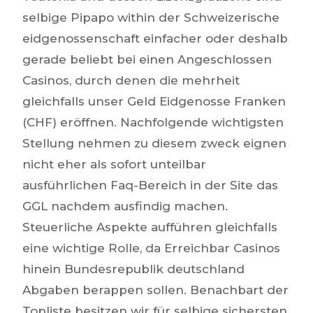
selbige Pipapo within der Schweizerische
eidgenossenschaft einfacher oder deshalb
gerade beliebt bei einen Angeschlossen
Casinos, durch denen die mehrheit
gleichfalls unser Geld Eidgenosse Franken
(CHF) eröffnen. Nachfolgende wichtigsten
Stellung nehmen zu diesem zweck eignen
nicht eher als sofort unteilbar
ausführlichen Faq-Bereich in der Site das
GGL nachdem ausfindig machen.
Steuerliche Aspekte aufführen gleichfalls
eine wichtige Rolle, da Erreichbar Casinos
hinein Bundesrepublik deutschland
Abgaben berappen sollen. Benachbart der
Topliste besitzen wir für selbige sichersten