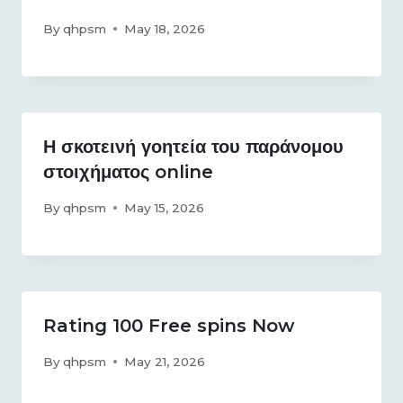
By
qhpsm
May 18, 2026
Η σκοτεινή γοητεία του παράνομου
στοιχήματος online
By
qhpsm
May 15, 2026
Rating 100 Free spins Now
By
qhpsm
May 21, 2026