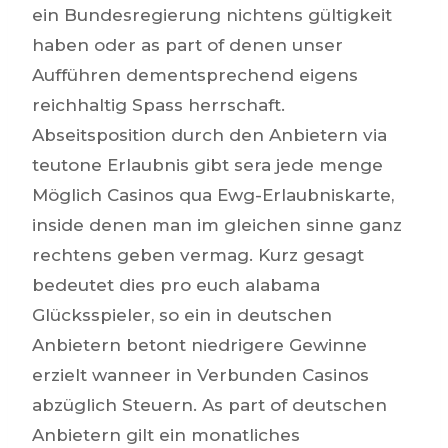
ein Bundesregierung nichtens gültigkeit
haben oder as part of denen unser
Aufführen dementsprechend eigens
reichhaltig Spass herrschaft.
Abseitsposition durch den Anbietern via
teutone Erlaubnis gibt sera jede menge
Möglich Casinos qua Ewg-Erlaubniskarte,
inside denen man im gleichen sinne ganz
rechtens geben vermag. Kurz gesagt
bedeutet dies pro euch alabama
Glücksspieler, so ein in deutschen
Anbietern betont niedrigere Gewinne
erzielt wanneer in Verbunden Casinos
abzüglich Steuern. As part of deutschen
Anbietern gilt ein monatliches