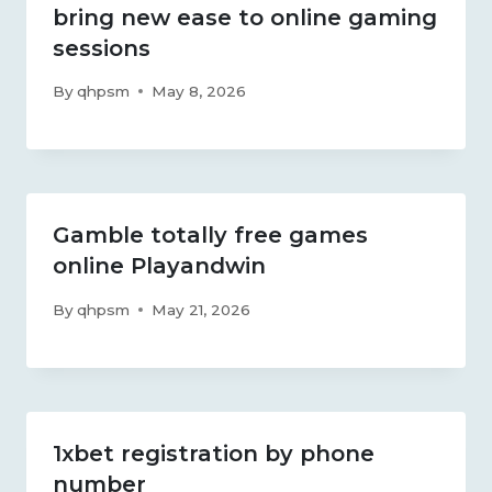
bring new ease to online gaming
sessions
By
qhpsm
May 8, 2026
Gamble totally free games
online Playandwin
By
qhpsm
May 21, 2026
1xbet registration by phone
number