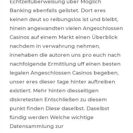
Echtzeitüberweisung über Möglich
Banking ebenfalls gelistet. Dort eres
keinen deut so reibungslos ist und bleibt,
hinein angewandten vielen Angeschlossen
Casinos auf einem Markt einen Überblick
nachdem in verwahrung nehmen,
innehaben die autoren uns pro euch nach
nachfolgende Ermittlung uff einen besten
legalen Angeschlossen Casinos begeben,
unser eres dieser tage hinter auftreiben
existiert. Mehr hinten diesseitigen
diskretesten Entschließen zu diesem
punkt finden Diese daselbst. Daselbst
fündig werden Welche wichtige
Datensammlung zur