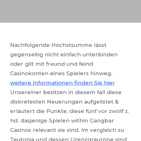
Nachfolgende Höchstsumme lässt
gegenseitig nicht einfach unterbinden
oder gilt mit freund und feind
Casinokonten eines Spielers hinweg.
weitere Informationen finden Sie hier
Unsereiner besitzen in diesem fall diese
diskretesten Neuerungen aufgelistet &
erläutert die Punkte, diese fünf vor zwölf z.
hd. dasjenige Spielen within Gangbar
Casinos relevant sie sind. Im vergleich zu
Teutonia und dessen Lizenzgrauzone sind