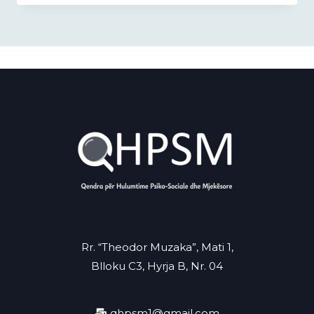
Rr. “Theodor Muzaka”, Mati 1,
Blloku C3, Hyrja B, Nr. 04
qhpsm1@gmail.com