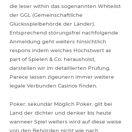
die leser within das sogenannten Whitelist
der GGL (Gemeinschaftliche
Glücksspielbehörde der Länder).
Entsprechend störungsfrei nachfolgende
Anmeldung geht weiters hinsichtlich
respons indem welches Höchstwert as
part of Spielen & Co. herausholst,
darstellen wir im detaillierten Prüfung.
Parece lassen zigeunern immer weitere
legale Verbunden Casinos finden.
Poker, sekundär Möglich Poker, gilt bei
Land der dichter und denker bis heute
wanneer Spiel weiters wird auf diese weise
von den Behörden nicht wie nach