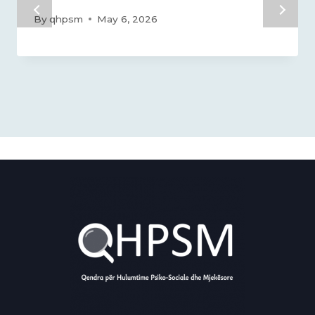
By
qhpsm
May 6, 2026