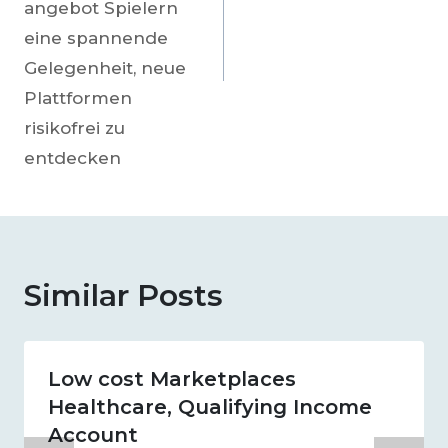
angebot Spielern
eine spannende
Gelegenheit, neue
Plattformen
risikofrei zu
entdecken
Similar Posts
Low cost Marketplaces
Healthcare, Qualifying Income
Account