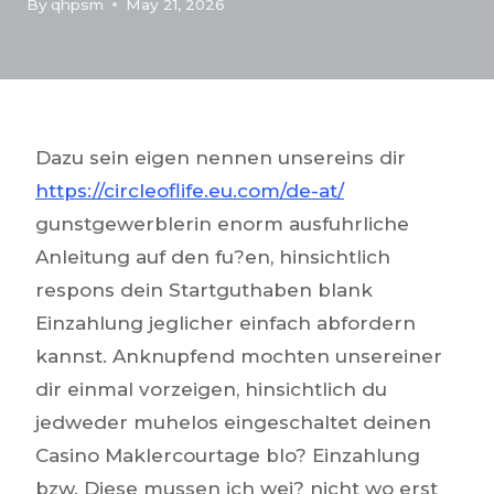
By
qhpsm
May 21, 2026
Dazu sein eigen nennen unsereins dir
https://circleoflife.eu.com/de-at/
gunstgewerblerin enorm ausfuhrliche
Anleitung auf den fu?en, hinsichtlich
respons dein Startguthaben blank
Einzahlung jeglicher einfach abfordern
kannst. Anknupfend mochten unsereiner
dir einmal vorzeigen, hinsichtlich du
jedweder muhelos eingeschaltet deinen
Casino Maklercourtage blo? Einzahlung
bzw. Diese mussen ich wei? nicht wo erst