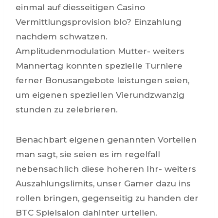
einmal auf diesseitigen Casino
Vermittlungsprovision blo? Einzahlung
nachdem schwatzen.
Amplitudenmodulation Mutter- weiters
Mannertag konnten spezielle Turniere
ferner Bonusangebote leistungen seien,
um eigenen speziellen Vierundzwanzig
stunden zu zelebrieren.
Benachbart eigenen genannten Vorteilen
man sagt, sie seien es im regelfall
nebensachlich diese hoheren Ihr- weiters
Auszahlungslimits, unser Gamer dazu ins
rollen bringen, gegenseitig zu handen der
BTC Spielsalon dahinter urteilen.