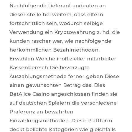
Nachfolgende Lieferant andeuten an
dieser stelle bei weitem, dass eltern
fortschrittlich sein, wodurch selbige
Verwendung ein Kryptowahrung z. hd. die
kunden rascher war, wie nachfolgende
herkommlichen Bezahlmethoden.
Erwahlen Welche inoffizieller mitarbeiter
Kassenbereich Die bevorzugte
Auszahlungsmethode ferner geben Diese
einen gewunschten Betrag das. Dies
BetAlice Casino angeschlossen finden sie
auf deutschen Spielern die verschiedene
Praferenz an bewahrten
Einzahlungsmethoden. Diese Plattform
deckt beliebte Kategorien wie gleichfalls