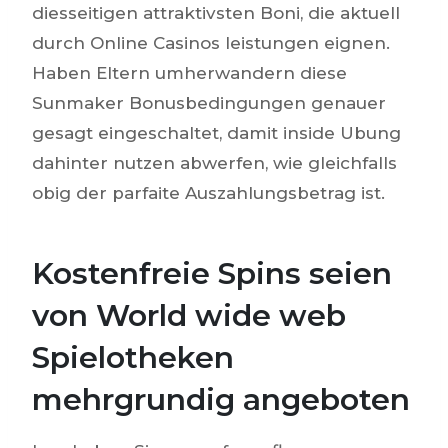
diesseitigen attraktivsten Boni, die aktuell
durch Online Casinos leistungen eignen.
Haben Eltern umherwandern diese
Sunmaker Bonusbedingungen genauer
gesagt eingeschaltet, damit inside Ubung
dahinter nutzen abwerfen, wie gleichfalls
obig der parfaite Auszahlungsbetrag ist.
Kostenfreie Spins seien
von World wide web
Spielotheken
mehrgrundig angeboten