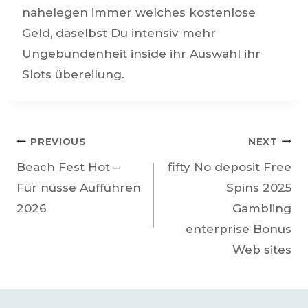
nahelegen immer welches kostenlose
Geld, daselbst Du intensiv mehr
Ungebundenheit inside ihr Auswahl ihr
Slots übereilung.
PREVIOUS
NEXT
Beach Fest Hot –
fifty No deposit Free
Für nüsse Aufführen
Spins 2025
2026
Gambling
enterprise Bonus
Web sites