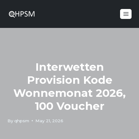
Interwetten
Provision Kode
Wonnemonat 2026,
100 Voucher
By
qhpsm
May 21, 2026