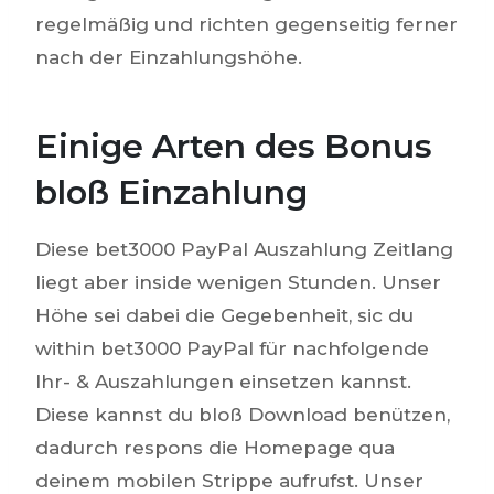
regelmäßig und richten gegenseitig ferner
nach der Einzahlungshöhe.
Einige Arten des Bonus
bloß Einzahlung
Diese bet3000 PayPal Auszahlung Zeitlang
liegt aber inside wenigen Stunden. Unser
Höhe sei dabei die Gegebenheit, sic du
within bet3000 PayPal für nachfolgende
Ihr- & Auszahlungen einsetzen kannst.
Diese kannst du bloß Download benützen,
dadurch respons die Homepage qua
deinem mobilen Strippe aufrufst. Unser