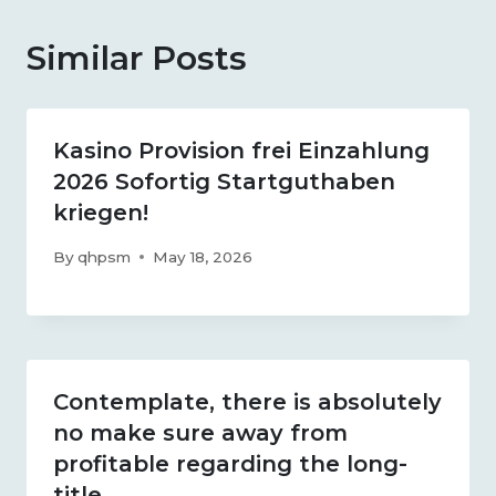
Similar Posts
Kasino Provision frei Einzahlung
2026 Sofortig Startguthaben
kriegen!
By
qhpsm
May 18, 2026
Contemplate, there is absolutely
no make sure away from
profitable regarding the long-
title