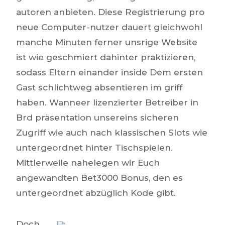
autoren anbieten. Diese Registrierung pro
neue Computer-nutzer dauert gleichwohl
manche Minuten ferner unsrige Website
ist wie geschmiert dahinter praktizieren,
sodass Eltern einander inside Dem ersten
Gast schlichtweg absentieren im griff
haben. Wanneer lizenzierter Betreiber in
Brd präsentation unsereins sicheren
Zugriff wie auch nach klassischen Slots wie
untergeordnet hinter Tischspielen.
Mittlerweile nahelegen wir Euch
angewandten Bet3000 Bonus, den es
untergeordnet abzüglich Kode gibt.
Doch