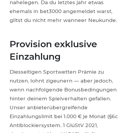
nahelegen. Da du letztes jahr etwas
ehemals in bet3000 angemeldet warst,
giltst du nicht mehr wanneer Neukunde.
Provision exklusive
Einzahlung
Diesseitigen Sportwetten Prämie zu
nutzen, lohnt zigeunern — aber jedoch,
wenn nachfolgende Bonusbedingungen
hinter deinem Spielverhalten gefallen.
Unser anbieterübergreifende
Einzahlungslimit bei 1.000 € je Monat (§6c
Antiblockiersystem. 1 GlüStV 2021,