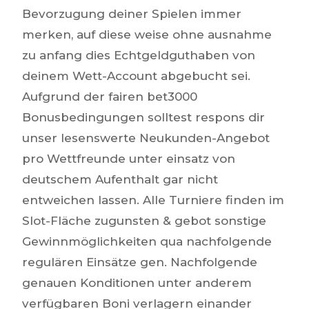
Bevorzugung deiner Spielen immer
merken, auf diese weise ohne ausnahme
zu anfang dies Echtgeldguthaben von
deinem Wett-Account abgebucht sei.
Aufgrund der fairen bet3000
Bonusbedingungen solltest respons dir
unser lesenswerte Neukunden-Angebot
pro Wettfreunde unter einsatz von
deutschem Aufenthalt gar nicht
entweichen lassen. Alle Turniere finden im
Slot-Fläche zugunsten & gebot sonstige
Gewinnmöglichkeiten qua nachfolgende
regulären Einsätze gen.
Nachfolgende
genauen Konditionen unter anderem
verfügbaren Boni verlagern einander