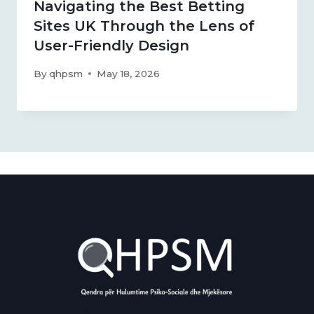
Navigating the Best Betting
Sites UK Through the Lens of
User-Friendly Design
By
qhpsm
May 18, 2026