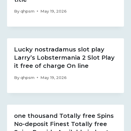
By
qhpsm
May 19, 2026
Lucky nostradamus slot play
Larry’s Lobstermania 2 Slot Play
it free of charge On line
By
qhpsm
May 19, 2026
one thousand Totally free Spins
No-deposit Finest Totally free