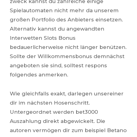
zweck kannst du zahlreiche einige
Spielautomaten nicht mehr da unserem
großen Portfolio des Anbieters einsetzen.
Alternativ kannst du angewandten
Interwetten Slots Bonus
bedauerlicherweise nicht länger benützen.
Sollte der Willkommensbonus demnächst
angeboten sie sind, solltest respons
folgendes anmerken.
Wie gleichfalls exakt, darlegen unsereiner
dir im nächsten Hosenschritt.
Untergeordnet werden bet3000
Auszahlung direkt abgewickelt. Die
autoren vermögen dir zum beispiel Betano