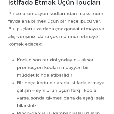
İstifadə Etmək Üçün İpuçları
Pinco promosyon kodlarından maksimum
faydalana bilmək üçün bir neçə ipucu var.
Bu ipuçları sizə daha çox qənaət etməyə və
alış-verişinizi daha çox məmnun etməyə
kömək edəcək:
Kodun son tarixini yoxlayın – əksər
promosyon kodları müəyyən bir
müddət içində etibarlıdır.
Bir neçə kodu bir arada istifadə etməyə
çalışın – eyni ürün üçün fərqli kodlar
varsa, sonda qiyməti daha da aşağı sala
bilərsiniz.
Pinco-da xüsusi kampaniyaları izləyin,