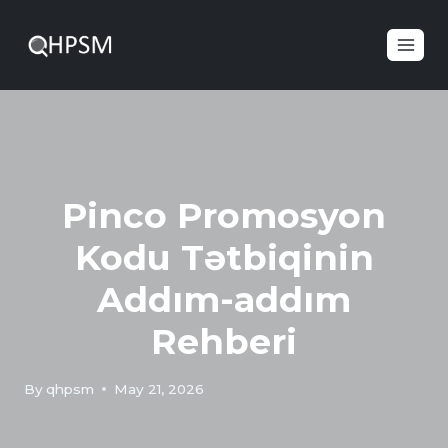
Pinco Promosyon
Kodu Tətbiqinin
Addım-addım
Rehberi
By
qhpsm
May 21, 2026