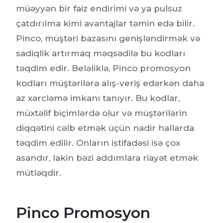
müəyyən bir faiz endirimi və ya pulsuz
çatdırılma kimi avantajlar təmin edə bilir.
Pinco, müştəri bazasını genişləndirmək və
sadiqlik artırmaq məqsədilə bu kodları
təqdim edir. Beləliklə, Pinco promosyon
kodları müştərilərə alış-veriş edərkən daha
az xərcləmə imkanı tanıyır. Bu kodlar,
müxtəlif biçimlərdə olur və müştərilərin
diqqətini cəlb etmək üçün nadir hallarda
təqdim edilir. Onların istifadəsi isə çox
asandır, lakin bəzi addımlara riayət etmək
mütləqdir.
Pinco Promosyon