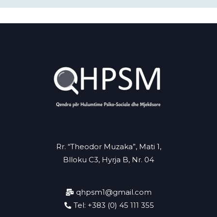
Rr. “Theodor Muzaka”, Mati 1,
Blloku C3, Hyrja B, Nr. 04
qhpsm1@gmail.com
Tel: +383 (0) 45 111 355