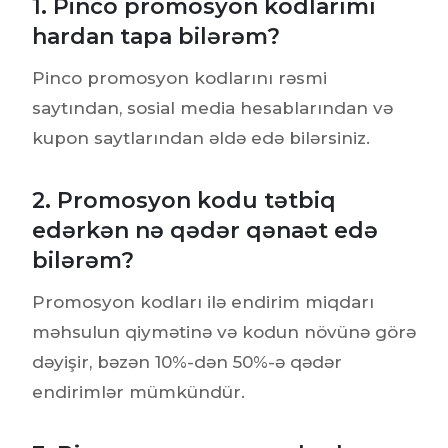
1. Pinco promosyon kodlarımı
hardan tapa bilərəm?
Pinco promosyon kodlarını rəsmi
saytından, sosial media hesablarından və
kupon saytlarından əldə edə bilərsiniz.
2. Promosyon kodu tətbiq
edərkən nə qədər qənaət edə
bilərəm?
Promosyon kodları ilə endirim miqdarı
məhsulun qiymətinə və kodun növünə görə
dəyişir, bəzən 10%-dən 50%-ə qədər
endirimlər mümkündür.