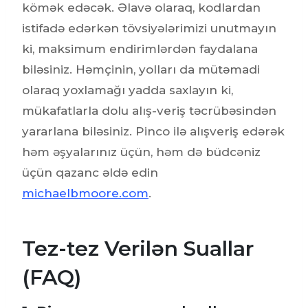
kömək edəcək. Əlavə olaraq, kodlardan
istifadə edərkən tövsiyələrimizi unutmayın
ki, maksimum endirimlərdən faydalana
biləsiniz. Həmçinin, yolları da mütəmadi
olaraq yoxlamağı yadda saxlayın ki,
mükafatlarla dolu alış-veriş təcrübəsindən
yararlana biləsiniz. Pinco ilə alışveriş edərək
həm əşyalarınız üçün, həm də büdcəniz
üçün qazanc əldə edin
michaelbmoore.com
.
Tez-tez Verilən Suallar
(FAQ)