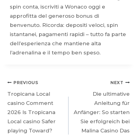
spin conta, iscriviti a Wonaco oggi e
approfitta del generoso bonus di
benvenuto. Ricorda: depositi veloci, spin
istantanei, pagamenti rapidi – tutto fa parte
dell’esperienza che mantiene alta
l’adrenalina e il tempo ben speso.
PREVIOUS
NEXT
Tropicana Local
Die ultimative
casino Comment
Anleitung für
2026 Is Tropicana
Anfänger: So starten
Local casino Safer
Sie erfolgreich bei
playing Toward?
Malina Casino Das