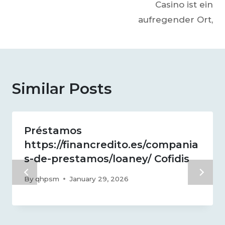
Casino ist ein
aufregender Ort,
Similar Posts
Préstamos
https://financredito.es/compania
s-de-prestamos/loaney/ Cofidis
By
qhpsm
January 29, 2026