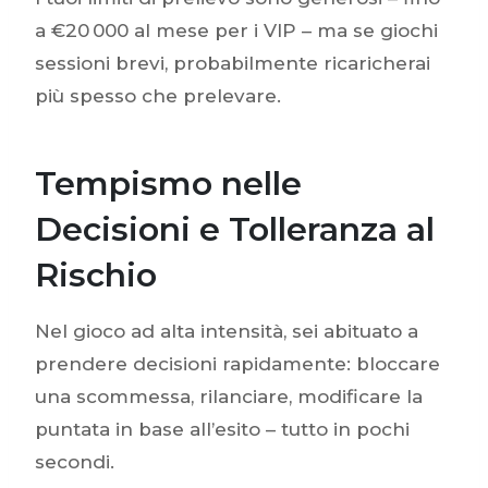
a €20 000 al mese per i VIP – ma se giochi
sessioni brevi, probabilmente ricaricherai
più spesso che prelevare.
Tempismo nelle
Decisioni e Tolleranza al
Rischio
Nel gioco ad alta intensità, sei abituato a
prendere decisioni rapidamente: bloccare
una scommessa, rilanciare, modificare la
puntata in base all’esito – tutto in pochi
secondi.