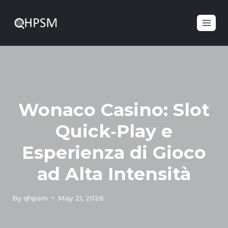
Wonaco Casino: Slot
Quick‑Play e
Esperienza di Gioco
ad Alta Intensità
By
qhpsm
May 21, 2026