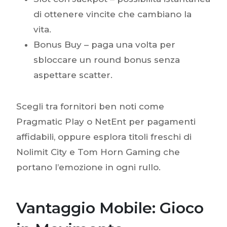
di ottenere vincite che cambiano la
vita.
Bonus Buy – paga una volta per
sbloccare un round bonus senza
aspettare scatter.
Scegli tra fornitori ben noti come
Pragmatic Play o NetEnt per pagamenti
affidabili, oppure esplora titoli freschi di
Nolimit City e Tom Horn Gaming che
portano l’emozione in ogni rullo.
Vantaggio Mobile: Gioco