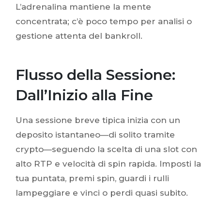
L’adrenalina mantiene la mente
concentrata; c’è poco tempo per analisi o
gestione attenta del bankroll.
Flusso della Sessione:
Dall’Inizio alla Fine
Una sessione breve tipica inizia con un
deposito istantaneo—di solito tramite
crypto—seguendo la scelta di una slot con
alto RTP e velocità di spin rapida. Imposti la
tua puntata, premi spin, guardi i rulli
lampeggiare e vinci o perdi quasi subito.