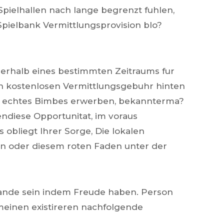
Spielhallen nach lange begrenzt fuhlen,
pielbank Vermittlungsprovision blo?
nerhalb eines bestimmten Zeitraums fur
 den kostenlosen Vermittlungsgebuhr hinten
uch echtes Bimbes erwerben, bekannterma?
endiese Opportunitat, im voraus
 obliegt Ihrer Sorge, Die lokalen
n oder diesem roten Faden unter der
tande sein indem Freude haben. Person
gemeinen existireren nachfolgende