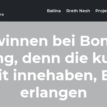
Ballina
Rreth Nesh
Proje
re
innen bei Boni
ng, denn die k
t innehaben, 
erlangen