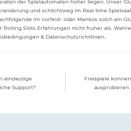
aten der Spielautomaten hoher liegen. Unser Glu
randerung und schlichtweg im Real time Spielsaal 
nachfolgende Im vorfeld- oder Mankos solch ein G
r Rolling Slots Erfahrungen nicht fruher als. Wa
tsbedingungen & Datenschutzrichtlinien.
en eindeutige
Freispiele konnen
liche Support?
ausprobieren