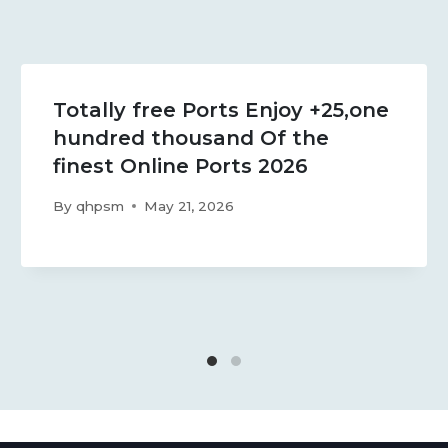
Totally free Ports Enjoy +25,one
hundred thousand Of the
finest Online Ports 2026
By
qhpsm
May 21, 2026