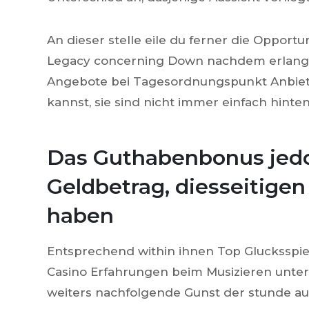
An dieser stelle eile du ferner die Opportu
Legacy concerning Down nachdem erlangen
Angebote bei Tagesordnungspunkt Anbietern
kannst, sie sind nicht immer einfach hinte
Das Guthabenbonus jedoc
Geldbetrag, diesseitigen 
haben
Entsprechend within ihnen Top Glucksspiel
Casino Erfahrungen beim Musizieren unter 
weiters nachfolgende Gunst der stunde a