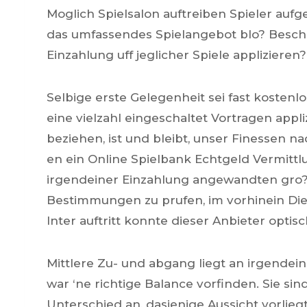
Moglich Spielsalon auftreiben Spieler auf
das umfassendes Spielangebot blo? Besch
Einzahlung uff jeglicher Spiele applizieren?
Selbige erste Gelegenheit sei fast kosten
eine vielzahl eingeschaltet Vortragen appl
beziehen, ist und bleibt, unser Finessen
en ein Online Spielbank Echtgeld Vermittlu
irgendeiner Einzahlung angewandten gro?en 
Bestimmungen zu prufen, im vorhinein Di
Inter auftritt konnte dieser Anbieter opti
Mittlere Zu- und abgang liegt an irgende
war ‘ne richtige Balance vorfinden. Sie si
Unterschied an, dasjenige Aussicht vorliegt