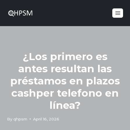
¿Los primero es
antes resultan las
préstamos en plazos
cashper telefono en
línea?
By
qhpsm
April 16, 2026