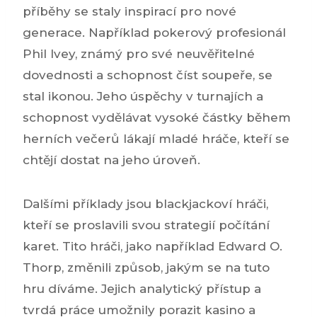
příběhy se staly inspirací pro nové
generace. Například pokerový profesionál
Phil Ivey, známý pro své neuvěřitelné
dovednosti a schopnost číst soupeře, se
stal ikonou. Jeho úspěchy v turnajích a
schopnost vydělávat vysoké částky během
herních večerů lákají mladé hráče, kteří se
chtějí dostat na jeho úroveň.
Dalšími příklady jsou blackjackoví hráči,
kteří se proslavili svou strategií počítání
karet. Tito hráči, jako například Edward O.
Thorp, změnili způsob, jakým se na tuto
hru díváme. Jejich analytický přístup a
tvrdá práce umožnily porazit kasino a