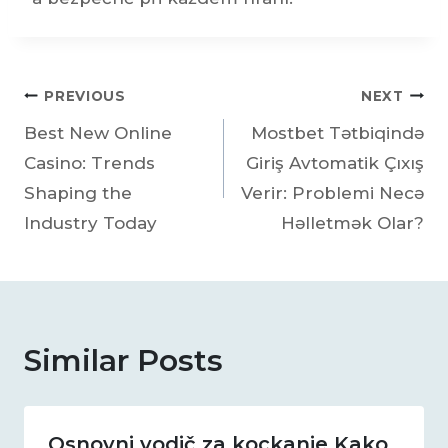
PREVIOUS
NEXT
Best New Online
Mostbet Tətbiqində
Casino: Trends
Giriş Avtomatik Çıxış
Shaping the
Verir: Problemi Necə
Industry Today
Həlletmək Olar?
Similar Posts
Osnovni vodič za kockanje Kako