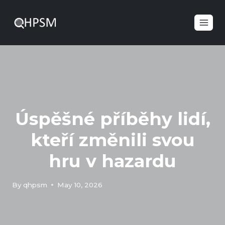
Úspěšné příběhy lidí,
kteří změnili svou
hru v hazardu
By
qhpsm
May 10, 2026