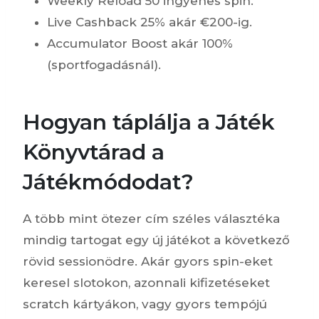
Weekly Reload 50 ingyenes spin.
Live Cashback 25% akár €200-ig.
Accumulator Boost akár 100%
(sportfogadásnál).
Hogyan táplálja a Játék
Könyvtárad a
Játékmódodat?
A több mint ötezer cím széles választéka
mindig tartogat egy új játékot a következő
rövid sessionödre. Akár gyors spin-eket
keresel slotokon, azonnali kifizetéseket
scratch kártyákon, vagy gyors tempójú