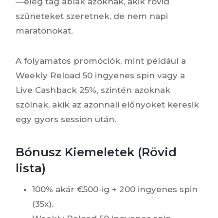
—elég tág ablak azoknak, akik rövid
szüneteket szeretnek, de nem napi
maratonokat.
A folyamatos promóciók, mint például a
Weekly Reload 50 ingyenes spin vagy a
Live Cashback 25%, szintén azoknak
szólnak, akik az azonnali előnyöket keresik
egy gyors session után.
Bónusz Kiemeletek (Rövid
lista)
100% akár €500-ig + 200 ingyenes spin
(35x).