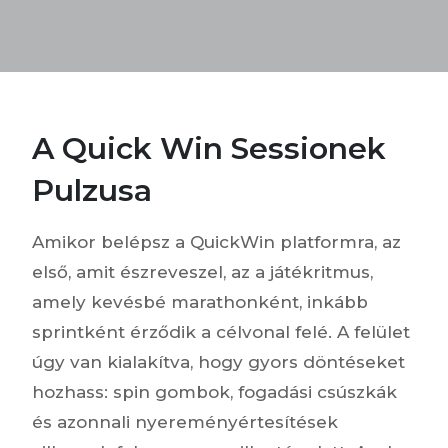
A Quick Win Sessionek
Pulzusa
Amikor belépsz a QuickWin platformra, az
első, amit észreveszel, az a játékritmus,
amely kevésbé marathonként, inkább
sprintként érződik a célvonal felé. A felület
úgy van kialakítva, hogy gyors döntéseket
hozhass: spin gombok, fogadási csúszkák
és azonnali nyereményértesítések