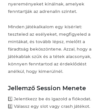
nyereményeket kínálnak, amelyek
fenntartják az adrenalin szintet.
Minden játékalkalom egy kísérlet:
teszteled az esélyeket, megfigyeled a
mintákat, és tovább lépsz, mielőtt a
fáradtság beköszöntene. Azzal, hogy a
játékablak szűk és a tétek alacsonyak,
könnyen fenntartod az érdeklődést
anélkül, hogy kimerülnél.
Jellemző Session Menete
1️⃣ Jelentkezz be és igazold a fiókodat.
2️⃣ Válassz egy slot vagy crash játékot.