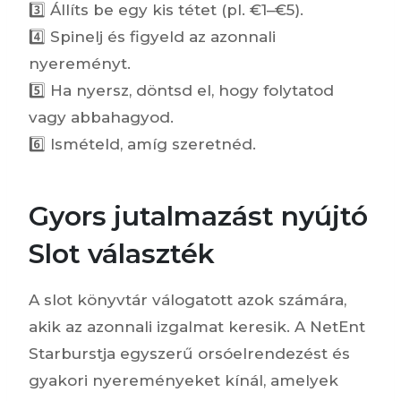
3️⃣ Állíts be egy kis tétet (pl. €1–€5).
4️⃣ Spinelj és figyeld az azonnali
nyereményt.
5️⃣ Ha nyersz, döntsd el, hogy folytatod
vagy abbahagyod.
6️⃣ Ismételd, amíg szeretnéd.
Gyors jutalmazást nyújtó
Slot választék
A slot könyvtár válogatott azok számára,
akik az azonnali izgalmat keresik. A NetEnt
Starburstja egyszerű orsóelrendezést és
gyakori nyereményeket kínál, amelyek