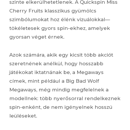
szinte elkerülhetetlenek. A Quickspin Miss
Cherry Fruits klasszikus gyümölcs
szimbólumokat hoz élénk vizuálokkal—
tökéletesek gyors spin-ekhez, amelyek
gyorsan véget érnek.
Azok számára, akik egy kicsit több akciót
szeretnének anélkül, hogy hosszabb
játékokat iktatnának be, a Megaways
címek, mint például a Big Bad Wolf
Megaways, még mindig megfelelnek a
modellnek: több nyerősorral rendelkeznek
spin-enként, de nem igényelnek hosszú
leüléseket.