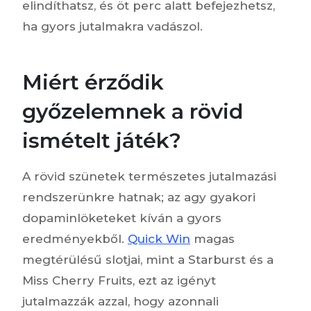
elindíthatsz, és öt perc alatt befejezhetsz,
ha gyors jutalmakra vadászol.
Miért érződik
győzelemnek a rövid
ismételt játék?
A rövid szünetek természetes jutalmazási
rendszerünkre hatnak; az agy gyakori
dopaminlöketeket kíván a gyors
eredményekből.
Quick Win
magas
megtérülésű slotjai, mint a Starburst és a
Miss Cherry Fruits, ezt az igényt
jutalmazzák azzal, hogy azonnali