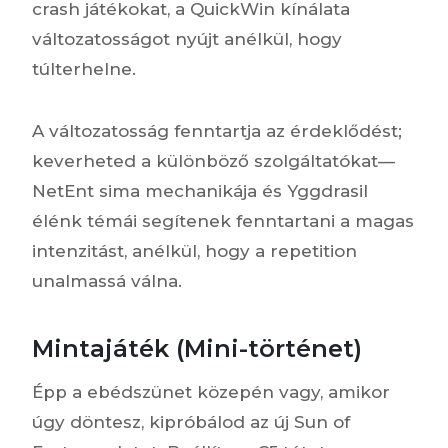
crash játékokat, a QuickWin kínálata
változatosságot nyújt anélkül, hogy
túlterhelne.
A változatosság fenntartja az érdeklődést;
keverheted a különböző szolgáltatókat—
NetEnt sima mechanikája és Yggdrasil
élénk témái segítenek fenntartani a magas
intenzitást, anélkül, hogy a repetition
unalmassá válna.
Mintajáték (Mini-történet)
Épp a ebédszünet közepén vagy, amikor
úgy döntesz, kipróbálod az új Sun of