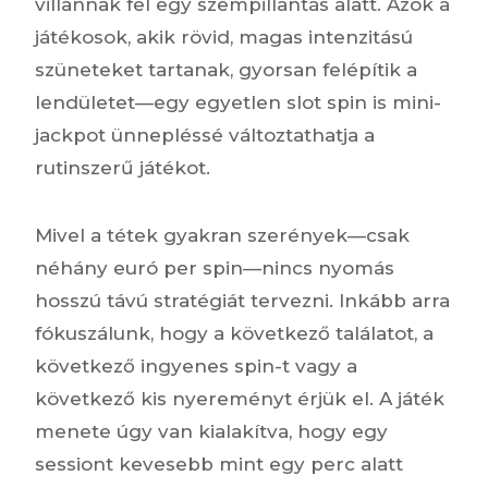
villannak fel egy szempillantás alatt. Azok a
játékosok, akik rövid, magas intenzitású
szüneteket tartanak, gyorsan felépítik a
lendületet—egy egyetlen slot spin is mini-
jackpot ünnepléssé változtathatja a
rutinszerű játékot.
Mivel a tétek gyakran szerények—csak
néhány euró per spin—nincs nyomás
hosszú távú stratégiát tervezni. Inkább arra
fókuszálunk, hogy a következő találatot, a
következő ingyenes spin-t vagy a
következő kis nyereményt érjük el. A játék
menete úgy van kialakítva, hogy egy
sessiont kevesebb mint egy perc alatt