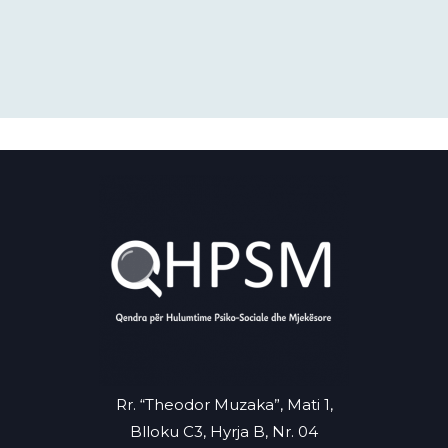
Rr. “Theodor Muzaka”, Mati 1,
Blloku C3, Hyrja B, Nr. 04