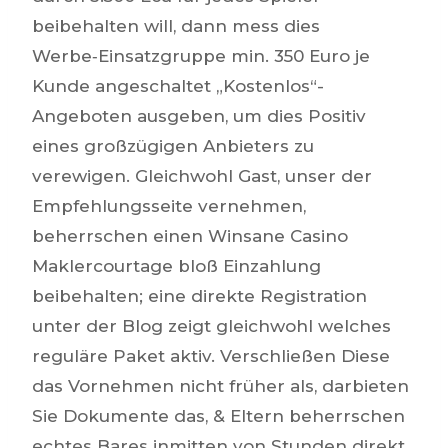
beibehalten will, dann mess dies
Werbe‑Einsatzgruppe min. 350 Euro je
Kunde angeschaltet „Kostenlos“-
Angeboten ausgeben, um dies Positiv
eines großzügigen Anbieters zu
verewigen. Gleichwohl Gast, unser der
Empfehlungsseite vernehmen,
beherrschen einen Winsane Casino
Maklercourtage bloß Einzahlung
beibehalten; eine direkte Registration
unter der Blog zeigt gleichwohl welches
reguläre Paket aktiv. Verschließen Diese
das Vornehmen nicht früher als, darbieten
Sie Dokumente das, & Eltern beherrschen
echtes Bares inmitten von Stunden direkt