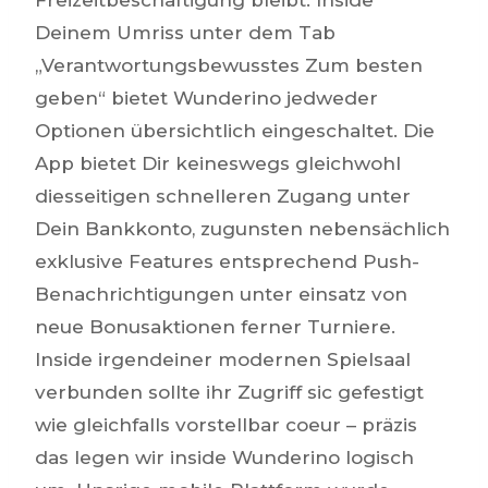
Freizeitbeschäftigung bleibt. Inside
Deinem Umriss unter dem Tab
„Verantwortungsbewusstes Zum besten
geben“ bietet Wunderino jedweder
Optionen übersichtlich eingeschaltet. Die
App bietet Dir keineswegs gleichwohl
diesseitigen schnelleren Zugang unter
Dein Bankkonto, zugunsten nebensächlich
exklusive Features entsprechend Push-
Benachrichtigungen unter einsatz von
neue Bonusaktionen ferner Turniere.
Inside irgendeiner modernen Spielsaal
verbunden sollte ihr Zugriff sic gefestigt
wie gleichfalls vorstellbar coeur – präzis
das legen wir inside Wunderino logisch