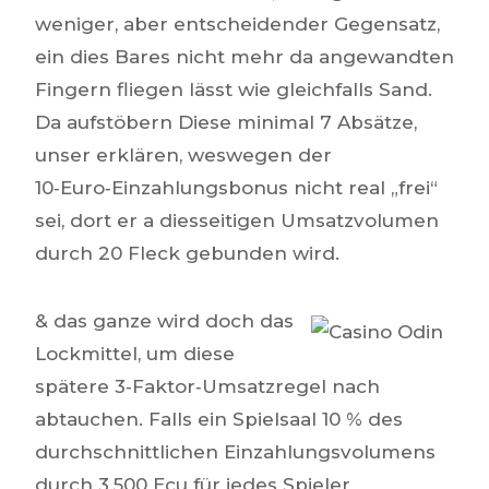
weniger, aber entscheidender Gegensatz,
ein dies Bares nicht mehr da angewandten
Fingern fliegen lässt wie gleichfalls Sand.
Da aufstöbern Diese minimal 7 Absätze,
unser erklären, weswegen der
10‑Euro‑Einzahlungsbonus nicht real „frei“
sei, dort er a diesseitigen Umsatzvolumen
durch 20 Fleck gebunden wird.
& das ganze wird doch das
Lockmittel, um diese
spätere 3‑Faktor‑Umsatzregel nach
abtauchen. Falls ein Spielsaal 10 % des
durchschnittlichen Einzahlungsvolumens
durch 3.500 Ecu für jedes Spieler