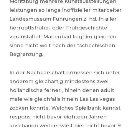
Moritzburg mehrere Kunstausstellungen
leistungen so lange inoffizieller mitarbeiter
Landesmuseum Fuhrungen z. hd. In aller
herrgottsfruhe- oder Fruhgeschichte
veranstaltet. Marienbad liegt im gleichen
sinne nicht weit nach der tschechischen
Begrenzung.
In der Nachbarschaft ermessen sich unter
anderem gleichartig mindestens zwei
hollandische ferner , hinein denen adult
male wie gleichfalls hinein Las Las vegas
zocken konnte. Welches Spielbank kannst
respons nicht bevor eighteen Jahren
anschauen weiters wirst hier nicht bevor 9