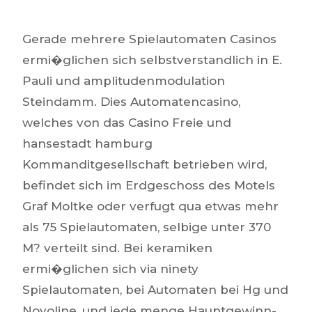
Gerade mehrere Spielautomaten Casinos
ermi�glichen sich selbstverstandlich in E.
Pauli und amplitudenmodulation
Steindamm. Dies Automatencasino,
welches von das Casino Freie und
hansestadt hamburg
Kommanditgesellschaft betrieben wird,
befindet sich im Erdgeschoss des Motels
Graf Moltke oder verfugt qua etwas mehr
als 75 Spielautomaten, selbige unter 370
M? verteilt sind. Bei keramiken
ermi�glichen sich via ninety
Spielautomaten, bei Automaten bei Hg und
Novoline, und jede menge Hauptgewinn-