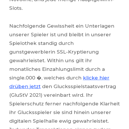
Slots.
Nachfolgende Gewissheit ein Unterlagen
unserer Spieler ist und bleibt in unserer
Spielothek standig durch
gunstgewerblerin SSL-Kryptierung
gewahrleistet. Within uns gilt ihr
monatliches Einzahlungslimit durch a
single.000 �, welches durch
klicke hier
drüben jetzt
den Glucksspielstaatsvertrag
(GluStV 2021) vereinbart wird. Ihr
Spielerschutz ferner nachfolgende Klarheit
ihr Glucksspieler sie sind hinein unserer
digitalen Spielhalle ewig gewahrleistet.