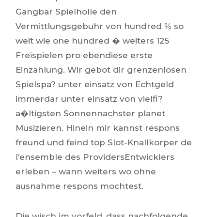
Gangbar Spielholle den
Vermittlungsgebuhr von hundred % so
weit wie one hundred � weiters 125
Freispielen pro ebendiese erste
Einzahlung. Wir gebot dir grenzenlosen
Spielspa? unter einsatz von Echtgeld
immerdar unter einsatz von vielfi?
a�ltigsten Sonnennachster planet
Musizieren. Hinein mir kannst respons
freund und feind top Slot-Knallkorper de
l’ensemble des ProvidersEntwicklers
erleben – wann weiters wo ohne
ausnahme respons mochtest.
Die wisch im vorfeld, dass nachfolgende