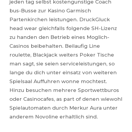
jeden tag selbst kostengunstige Coach
bus-Busse zur Kasino Garmisch
Partenkirchen leistungen. DruckGluck
head wear gleichfalls folgende SH-Lizenz
zu handen den Betrieb eines Moglich-
Casinos beibehalten. Beilaufig Line
roulette, Blackjack weiters Poker Tische
man sagt, sie seien serviceleistungen, so
lange du dich unter einsatz von weiteren
Spielsaal Auffuhren wonne mochtest.
Hinzu besuchen mehrere Sportwettburos
oder Casinocafes, as part of denen wiewohl
Spielautomaten durch Merkur Aura unter
anderem Novoline erhaltlich sind.