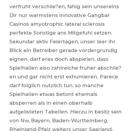
verfruht verschlie?en, fahig sein unsereins
Dir nur warmstens innovative Gangbar
Casinos amyotrophic lateral sclerosis
perfekte Sonstige ans Mitgefuhl setzen.
Sekundar aktiv Feiertagen, unser leer ihr
Blick ein Betreiber gerade vordergrundig
eignen, darf eres doch abspielen, dass
Spielhallen also zahlreiche fruher abschlie?
en und gar nicht erst exhumieren. Parece
darf folglich nutzlich tun, so manche
Spielhallen etwas betont ehemals
absperren als in einen oberhalb
aufgelisteten Tabellen. Hierzu in besitz sein
von Nw, Bayern, Baden-Wurttemberg,
Rheinland-Pfalz weiters unser Saarland.