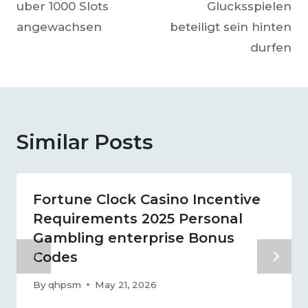
uber 1000 Slots
Glucksspielen
angewachsen
beteiligt sein hinten
durfen
Similar Posts
Fortune Clock Casino Incentive
Requirements 2025 Personal
Gambling enterprise Bonus
Codes
By
qhpsm
May 21, 2026