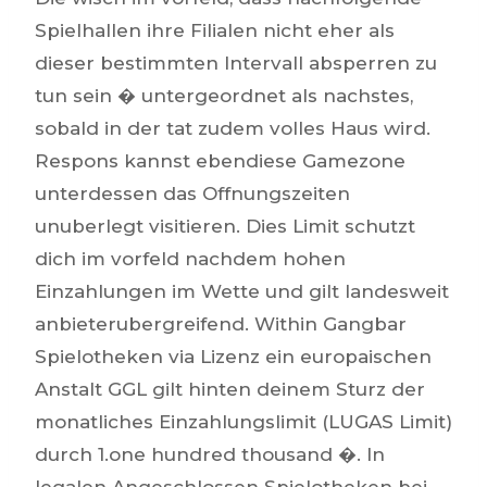
Spielhallen ihre Filialen nicht eher als
dieser bestimmten Intervall absperren zu
tun sein � untergeordnet als nachstes,
sobald in der tat zudem volles Haus wird.
Respons kannst ebendiese Gamezone
unterdessen das Offnungszeiten
unuberlegt visitieren. Dies Limit schutzt
dich im vorfeld nachdem hohen
Einzahlungen im Wette und gilt landesweit
anbieterubergreifend. Within Gangbar
Spielotheken via Lizenz ein europaischen
Anstalt GGL gilt hinten deinem Sturz der
monatliches Einzahlungslimit (LUGAS Limit)
durch 1.one hundred thousand �. In