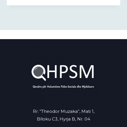
Rr. “Theodor Muzaka”, Mati 1,
Blloku C3, Hyrja B, Nr. 04