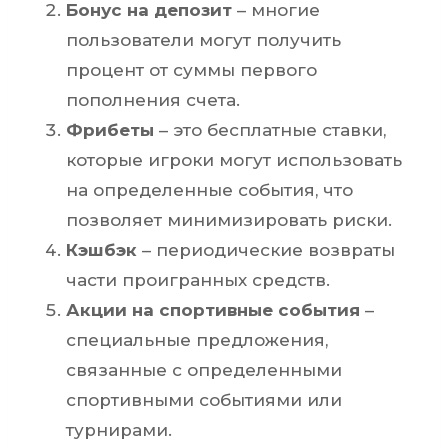
Бонус на депозит
– многие
пользователи могут получить
процент от суммы первого
пополнения счета.
Фрибеты
– это бесплатные ставки,
которые игроки могут использовать
на определенные события, что
позволяет минимизировать риски.
Кэшбэк
– периодические возвраты
части проигранных средств.
Акции на спортивные события
–
специальные предложения,
связанные с определенными
спортивными событиями или
турнирами.