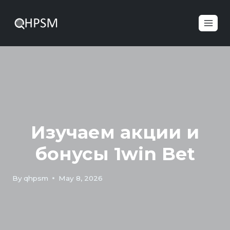
Изучаем акции и
бонусы 1win Bet
By
qhpsm
May 8, 2026