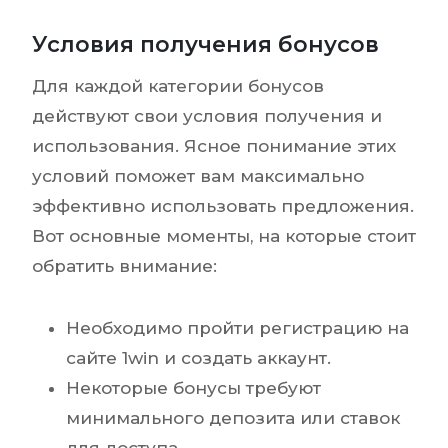
Условия получения бонусов
Для каждой категории бонусов
действуют свои условия получения и
использования. Ясное понимание этих
условий поможет вам максимально
эффективно использовать предложения.
Вот основные моменты, на которые стоит
обратить внимание:
Необходимо пройти регистрацию на
сайте 1win и создать аккаунт.
Некоторые бонусы требуют
минимального депозита или ставок