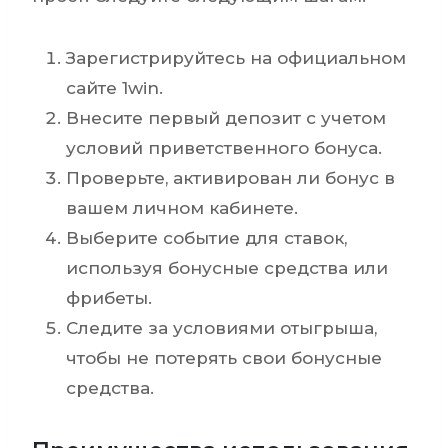
Зарегистрируйтесь на официальном
сайте 1win.
Внесите первый депозит с учетом
условий приветственного бонуса.
Проверьте, активирован ли бонус в
вашем личном кабинете.
Выберите событие для ставок,
используя бонусные средства или
фрибеты.
Следите за условиями отыгрыша,
чтобы не потерять свои бонусные
средства.