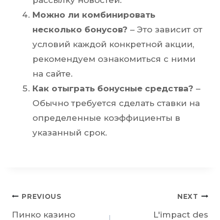
рассылку новостей.
Можно ли комбинировать
несколько бонусов?
– Это зависит от
условий каждой конкретной акции,
рекомендуем ознакомиться с ними
на сайте.
Как отыграть бонусные средства?
–
Обычно требуется сделать ставки на
определенные коэффициенты в
указанный срок.
PREVIOUS
NEXT
Пинко казино
L'impact des