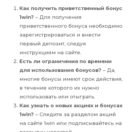
Как получить приветственный бонус
1win?
– Для получения
приветственного бонуса необходимо
зарегистрироваться и внести
первый депозит, следуя
инструкциям на сайте.
Есть ли ограничения по времени
для использования бонусов?
– Да,
многие бонусы имеют срок действия,
в течение которого их нужно
использовать или отыграть.
Как узнать о новых акциях и бонусах
1win?
– Следите за разделом акций
на сайте 1win или подписывайтесь на