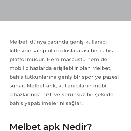
Melbet, dünya çapında geniş kullanıcı
kitlesine sahip olan uluslararası bir bahis
platformudur. Hem masaüstü hem de
mobil cihazlarda erişilebilir olan Melbet,
bahis tutkunlarına geniş bir spor yelpazesi
sunar. Melbet apk, kullanıcıların mobil
cihazlarında hızlı ve sorunsuz bir şekilde
bahis yapabilmelerini sağlar.
Melbet apk Nedir?