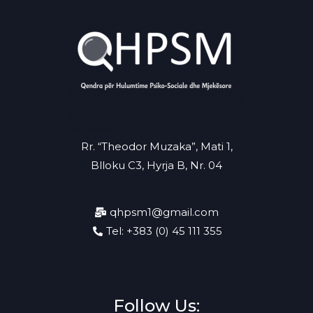
Rr. “Theodor Muzaka”, Mati 1,
Blloku C3, Hyrja B, Nr. 04
qhpsm1@gmail.com
Tel: +383 (0) 45 111 355
Follow Us: