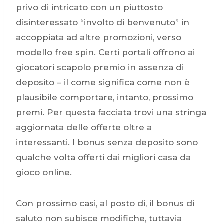
privo di intricato con un piuttosto
disinteressato “involto di benvenuto” in
accoppiata ad altre promozioni, verso
modello free spin. Certi portali offrono ai
giocatori scapolo premio in assenza di
deposito – il come significa come non è
plausibile comportare, intanto, prossimo
premi. Per questa facciata trovi una stringa
aggiornata delle offerte oltre a
interessanti. I bonus senza deposito sono
qualche volta offerti dai migliori casa da
gioco online.
Con prossimo casi, al posto di, il bonus di
saluto non subisce modifiche, tuttavia