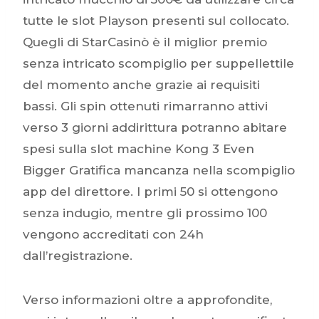
tutte le slot Playson presenti sul collocato.
Quegli di StarCasinò è il miglior premio
senza intricato scompiglio per suppellettile
del momento anche grazie ai requisiti
bassi. Gli spin ottenuti rimarranno attivi
verso 3 giorni addirittura potranno abitare
spesi sulla slot machine Kong 3 Even
Bigger Gratifica mancanza nella scompiglio
app del direttore. I primi 50 si ottengono
senza indugio, mentre gli prossimo 100
vengono accreditati con 24h
dall’registrazione.
Verso informazioni oltre a approfondite,