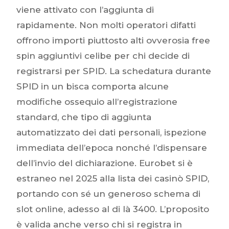
viene attivato con l’aggiunta di
rapidamente. Non molti operatori difatti
offrono importi piuttosto alti ovverosia free
spin aggiuntivi celibe per chi decide di
registrarsi per SPID. La schedatura durante
SPID in un bisca comporta alcune
modifiche ossequio all’registrazione
standard, che tipo di aggiunta
automatizzato dei dati personali, ispezione
immediata dell’epoca nonché l’dispensare
dell’invio del dichiarazione. Eurobet si è
estraneo nel 2025 alla lista dei casinò SPID,
portando con sé un generoso schema di
slot online, adesso al di là 3400. L’proposito
è valida anche verso chi si registra in