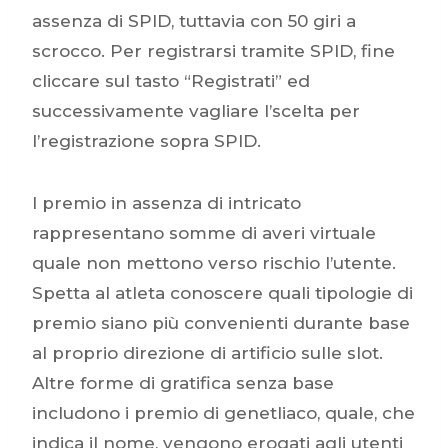
assenza di SPID, tuttavia con 50 giri a
scrocco. Per registrarsi tramite SPID, fine
cliccare sul tasto “Registrati” ed
successivamente vagliare l’scelta per
l’registrazione sopra SPID.
I premio in assenza di intricato
rappresentano somme di averi virtuale
quale non mettono verso rischio l’utente.
Spetta al atleta conoscere quali tipologie di
premio siano più convenienti durante base
al proprio direzione di artificio sulle slot.
Altre forme di gratifica senza base
includono i premio di genetliaco, quale, che
indica il nome, vengono erogati agli utenti