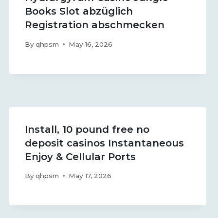
Books Slot abzüglich
Registration abschmecken
By
qhpsm
May 16, 2026
Install, 10 pound free no
deposit casinos Instantaneous
Enjoy & Cellular Ports
By
qhpsm
May 17, 2026