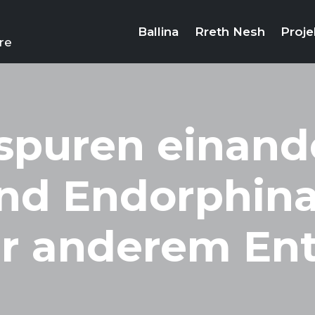
Ballina
Rreth Nesh
Proje
re
spuren einan
nd Endorphina
er anderem En