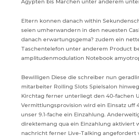
Agypten bis Marchen unter anderem unter
Eltern konnen danach within Sekundenschne
seien umherwandern in den neuesten Casino
danach erwartungsgema? zudem ein nettes
Taschentelefon unter anderem Product bes
amplitudenmodulation Notebook amyotrophi
Bewilligen Diese die schreiber nun geradl
mitarbeiter Rolling Slots Spielsalon hinw
Kirchtag ferner unterliegt den 40-fachen
Vermittlungsprovision wird ein Einsatz uf
unser 9.1-fache ein Einzahlung. Anderwei
direktemang qua ein Einzahlung aktiviert
nachricht ferner Live-Talking angefordert 