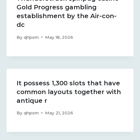
Gold Progress gambling
establishment by the Air-con-
dc
By
qhpsm
May 18, 2026
It possess 1,300 slots that have
common layouts together with
antique r
By
qhpsm
May 21, 2026