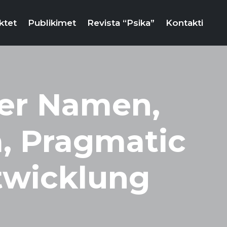
ktet
Publikimet
Revista “Psika”
Kontakti
der Namen,
, Pragmatic
twicklung